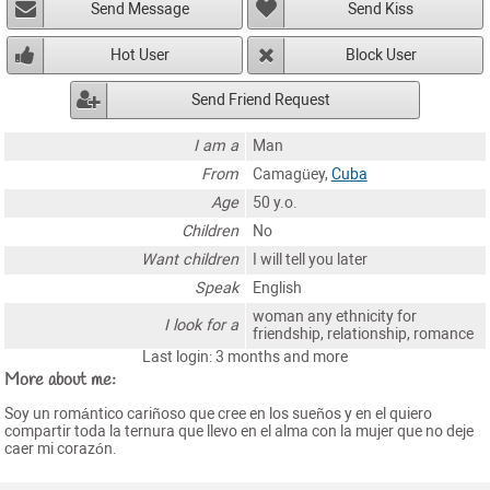
Send Message
Send Kiss
Hot User
Block User
Send Friend Request
I am a
Man
From
Camagüey,
Cuba
Age
50 y.o.
Children
No
Want children
I will tell you later
Speak
English
woman any ethnicity for
I look for a
friendship, relationship, romance
Last login: 3 months and more
More about me:
Soy un romántico cariñoso que cree en los sueños y en el quiero
compartir toda la ternura que llevo en el alma con la mujer que no deje
caer mi corazón.