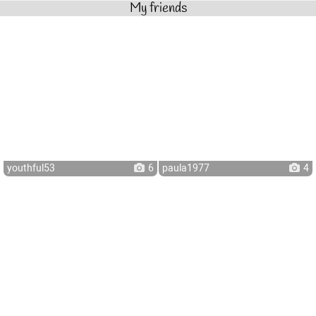
My friends
youthful53
6
paula1977
4