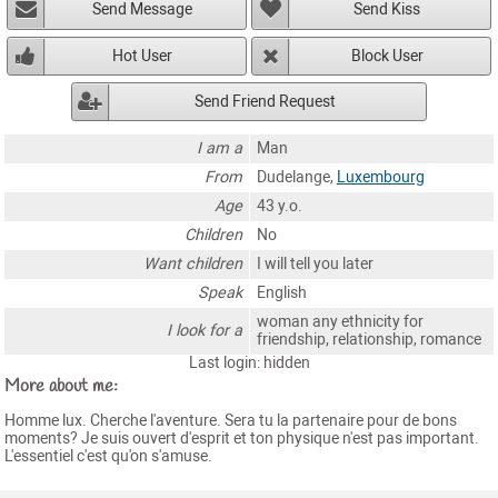
Send Message
Send Kiss
Hot User
Block User
Send Friend Request
I am a
Man
From
Dudelange,
Luxembourg
Age
43 y.o.
Children
No
Want children
I will tell you later
Speak
English
woman any ethnicity for
I look for a
friendship, relationship, romance
Last login: hidden
More about me:
Homme lux. Cherche l'aventure. Sera tu la partenaire pour de bons
moments? Je suis ouvert d'esprit et ton physique n'est pas important.
L'essentiel c'est qu'on s'amuse.